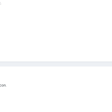
.
con.