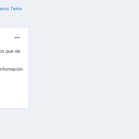
nuevo Tema
abs que de
información