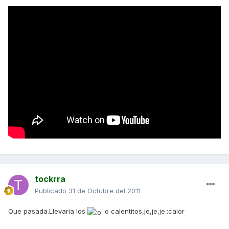
tockrra
Publicado
31 de Octubre del 2011
Que pasada.Llevaria los
:o calentitos,je,je,je.:calor