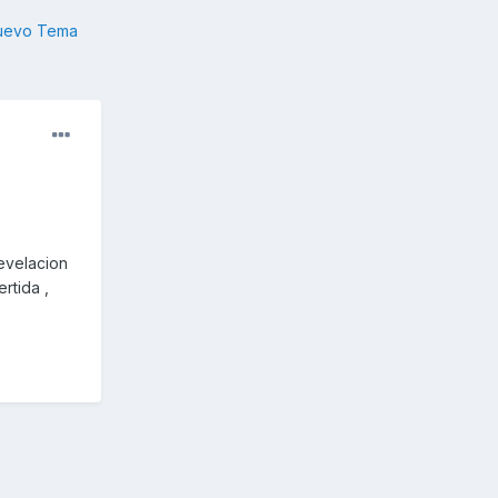
nuevo Tema
evelacion
rtida ,