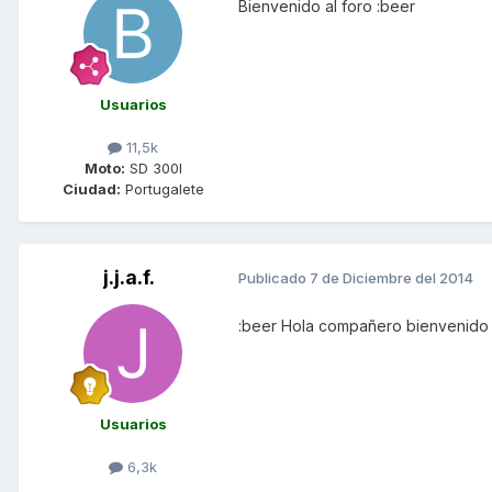
Bienvenido al foro :beer
Usuarios
11,5k
Moto:
SD 300I
Ciudad:
Portugalete
j.j.a.f.
Publicado
7 de Diciembre del 2014
:beer Hola compañero bienvenido
Usuarios
6,3k