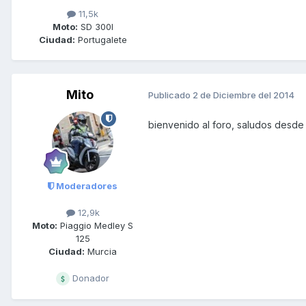
11,5k
Moto:
SD 300I
Ciudad:
Portugalete
Mito
Publicado
2 de Diciembre del 2014
bienvenido al foro, saludos desde
Moderadores
12,9k
Moto:
Piaggio Medley S
125
Ciudad:
Murcia
Donador