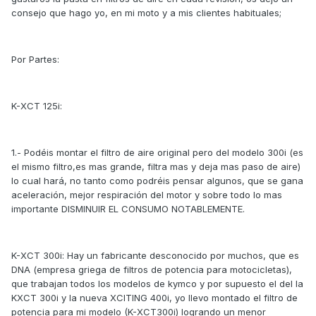
consejo que hago yo, en mi moto y a mis clientes habituales;
Por Partes:
K-XCT 125i:
1.- Podéis montar el filtro de aire original pero del modelo 300i (es
el mismo filtro,es mas grande, filtra mas y deja mas paso de aire)
lo cual hará, no tanto como podréis pensar algunos, que se gana
aceleración, mejor respiración del motor y sobre todo lo mas
importante DISMINUIR EL CONSUMO NOTABLEMENTE.
K-XCT 300i: Hay un fabricante desconocido por muchos, que es
DNA (empresa griega de filtros de potencia para motocicletas),
que trabajan todos los modelos de kymco y por supuesto el del la
KXCT 300i y la nueva XCITING 400i, yo llevo montado el filtro de
potencia para mi modelo (K-XCT300i) logrando un menor