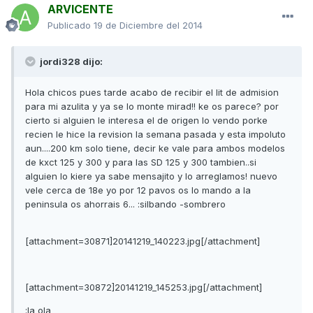
ARVICENTE
Publicado
19 de Diciembre del 2014
jordi328 dijo:
Hola chicos pues tarde acabo de recibir el lit de admision
para mi azulita y ya se lo monte mirad!! ke os parece? por
cierto si alguien le interesa el de origen lo vendo porke
recien le hice la revision la semana pasada y esta impoluto
aun....200 km solo tiene, decir ke vale para ambos modelos
de kxct 125 y 300 y para las SD 125 y 300 tambien..si
alguien lo kiere ya sabe mensajito y lo arreglamos! nuevo
vele cerca de 18e yo por 12 pavos os lo mando a la
peninsula os ahorrais 6... :silbando -sombrero
[attachment=30871]20141219_140223.jpg[/attachment]
[attachment=30872]20141219_145253.jpg[/attachment]
:la ola