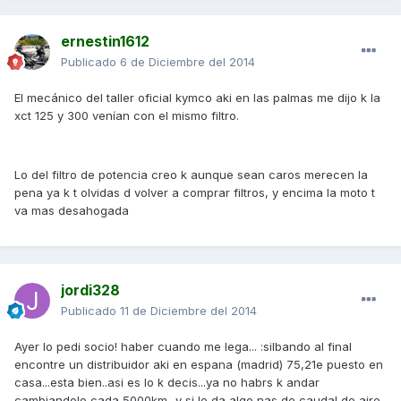
ernestin1612
Publicado
6 de Diciembre del 2014
El mecánico del taller oficial kymco aki en las palmas me dijo k la
xct 125 y 300 venían con el mismo filtro.
Lo del filtro de potencia creo k aunque sean caros merecen la
pena ya k t olvidas d volver a comprar filtros, y encima la moto t
va mas desahogada
jordi328
Publicado
11 de Diciembre del 2014
Ayer lo pedi socio! haber cuando me lega... :silbando al final
encontre un distribuidor aki en espana (madrid) 75,21e puesto en
casa...esta bien..asi es lo k decis...ya no habrs k andar
cambiandolo cada 5000km...y si le da algo nas de caudal de aire