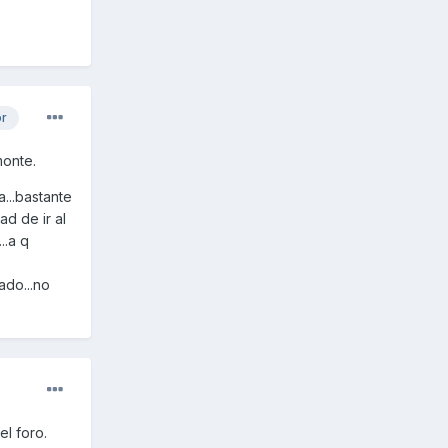
or
monte.
a...bastante
d de ir al
..a q
ado...no
l foro.