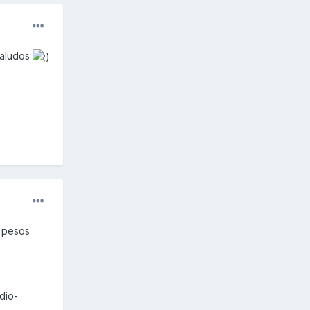
Saludos
s pesos
dio-