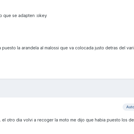
po que se adapten :okey
a puesto la arandela al malossi que va colocada justo detras del var
Aut
 el otro dia volvi a recoger la moto me dijo que habia puesto los de 