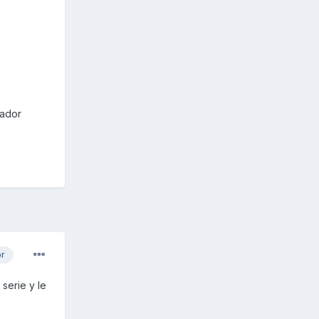
iador
or
serie y le