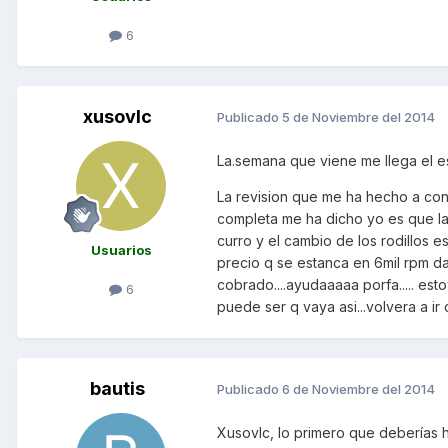
6
xusovlc
Publicado
5 de Noviembre del 2014
La.semana que viene me llega el es
La revision que me ha hecho a consi
completa me ha dicho yo es que la
curro y el cambio de los rodillos e
Usuarios
precio q se estanca en 6mil rpm d
cobrado....ayudaaaaa porfa..... es
6
puede ser q vaya asi...volvera a ir
bautis
Publicado
6 de Noviembre del 2014
Xusovlc, lo primero que deberías h