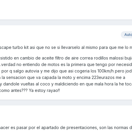
Aut
cape turbo kit asi que no se si llevarselo al mismo para que me lo 
stido en cambio de aceite filtro de aire correa rodillos malossi buji
.verdad no entiendo de motos es la primera que tengo por necesida
s por q salgo autovia y me dijo que asi cogeria los 100km/h pero jod.
a la sensacion que va capada la moto y encima 223eurazos me a
toy dandole vueltas al coco y maldiciendo en que mala hora la he toc
 como antes??? Ya estoy rayao!!
acer es pasar por el apartado de presentaciones, son las normas de