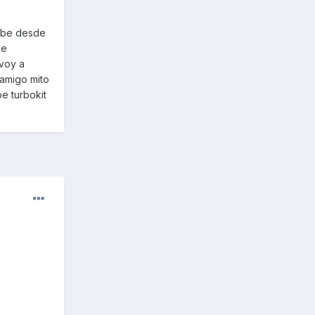
sube desde
de
 voy a
 amigo mito
e turbokit