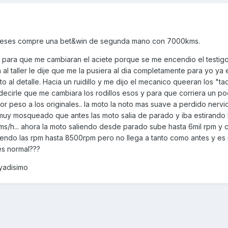
 meses compre una bet&win de segunda mano con 7000kms.
er para que me cambiaran el aciete porque se me encendio el testigo 
l taller le dije que me la pusiera al dia completamente para yo ya
o al detalle. Hacia un ruidillo y me dijo el mecanico queeran los "t
decirle que me cambiara los rodillos esos y para que corriera un p
 peso a los originales.. la moto la noto mas suave a perdido nervi
muy mosqueado que antes las moto salia de parado y iba estirando 
ms/h... ahora la moto saliendo desde parado sube hasta 6mil rpm y
endo las rpm hasta 8500rpm pero no llega a tanto como antes y es 
es normal???
yadisimo