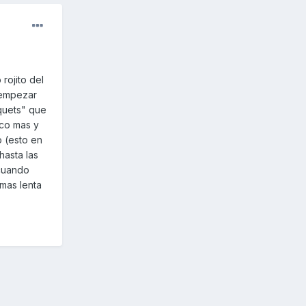
rojito del
 empezar
aquets" que
oco mas y
o (esto en
hasta las
 cuando
mas lenta