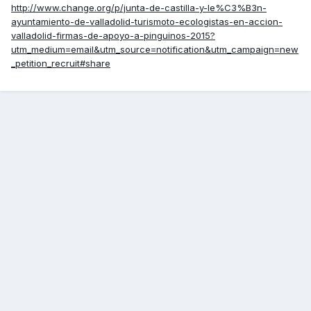
http://www.change.org/p/junta-de-castilla-y-le%C3%B3n-
ayuntamiento-de-valladolid-turismoto-ecologistas-en-accion-
valladolid-firmas-de-apoyo-a-pinguinos-2015?
utm_medium=email&utm_source=notification&utm_campaign=new
_petition_recruit#share