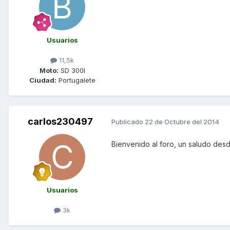
Usuarios
11,5k
Moto:
SD 300I
Ciudad:
Portugalete
carlos230497
Publicado
22 de Octubre del 2014
Bienvenido al foro, un saludo des
Usuarios
3k