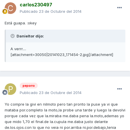
carlos230497
Publicado
23 de Octubre del 2014
Está guapa. :okey
Danieltor dijo:
A verrr....
[attachment=30050]20141023_171454-2.jpg[/attachment]
peporro
Publicado
23 de Octubre del 2014
Yo compre la givi en nilmoto pero tan pronto la puse ya vi que
mataba por.completo la moto,la probe una tarde y luego la devolvi
porque cada vez que la.miraba me.daba pena la.moto,ademas yo
que mido 1,70 el final.de la.cupula me.daba justo delante
de.los.ojos.con lo que no veia ni por.arriba ni.por.debajo,tenia