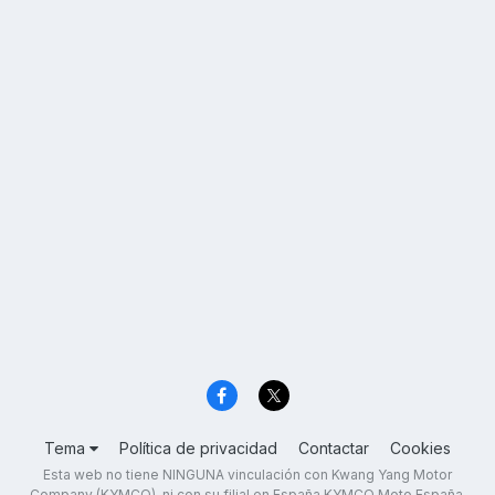
Tema
Política de privacidad
Contactar
Cookies
Esta web no tiene NINGUNA vinculación con Kwang Yang Motor
Company (KYMCO), ni con su filial en España KYMCO Moto España,