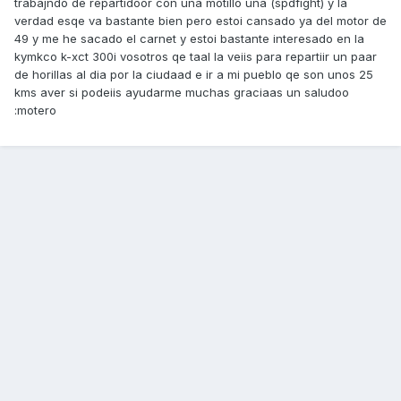
trabajndo de repartidoor con una motillo una (spdfight) y la
verdad esqe va bastante bien pero estoi cansado ya del motor de
49 y me he sacado el carnet y estoi bastante interesado en la
kymkco k-xct 300i vosotros qe taal la veiis para repartiir un paar
de horillas al dia por la ciudaad e ir a mi pueblo qe son unos 25
kms aver si podeiis ayudarme muchas graciaas un saludoo
:motero