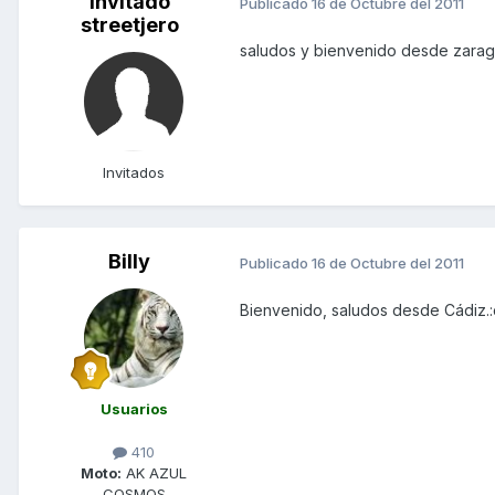
Invitado
Publicado
16 de Octubre del 2011
streetjero
saludos y bienvenido desde zara
Invitados
Billy
Publicado
16 de Octubre del 2011
Bienvenido, saludos desde Cádiz.:
Usuarios
410
Moto:
AK AZUL
COSMOS