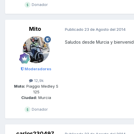
Donador
Mito
Publicado
23 de Agosto del 2014
Saludos desde Murcia y bienvenid
Moderadores
12,9k
Moto:
Piaggio Medley S
125
Ciudad:
Murcia
Donador
carlos230497
Publicado
23 de Agosto del 2014