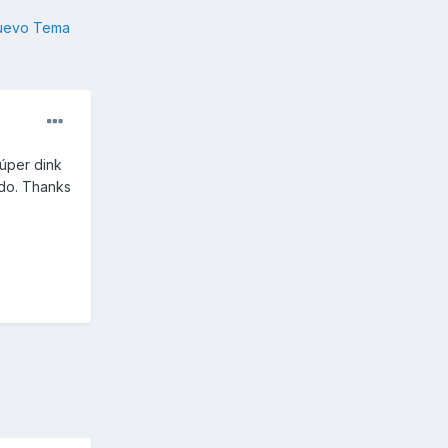
nuevo Tema
úper dink
udo. Thanks