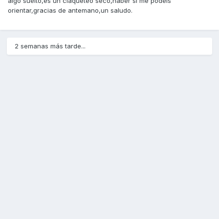
algo suelto,es un claqueteo seco,haber si me podeis
orientar,gracias de antemano,un saludo.
2 semanas más tarde...