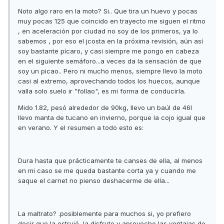
Noto algo raro en la moto? Si.. Que tira un huevo y pocas
muy pocas 125 que coincido en trayecto me siguen el ritmo
, en aceleración por ciudad no soy de los primeros, ya lo
sabemos , por eso el jcosta en la próxima revisión, aún así
soy bastante pícaro, y casi siempre me pongo en cabeza
en el siguiente semáforo...a veces da la sensación de que
soy un picao.. Pero ni mucho menos, siempre llevo la moto
casi al extremo, aprovechando todos los huecos, aunque
valla solo suelo ir "follao", es mi forma de conducirla.
Mido 1.82, pesó alrededor de 90kg, llevo un baúl de 46l
llevo manta de tucano en invierno, porque la cojo igual que
en verano. Y el resumen a todo esto es:
Dura hasta que prácticamente te canses de ella, al menos
en mi caso se me queda bastante corta ya y cuando me
saque el carnet no pienso deshacerme de ella...
La maltrato? .posiblemente para muchos si, yo prefiero
decir que la estrujó, la disfruto y aprovecho las ventajas de