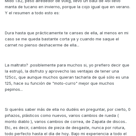
Mido 1.82, pesó alrededor de 90kg, llevo un baúl de 46l llevo
manta de tucano en invierno, porque la cojo igual que en verano.
Y el resumen a todo esto es:
Dura hasta que prácticamente te canses de ella, al menos en mi
caso se me queda bastante corta ya y cuando me saque el
carnet no pienso deshacerme de ella...
La maltrato? .posiblemente para muchos si, yo prefiero decir que
la estrujó, la disfruto y aprovecho las ventajas de tener una
125cc, que aunque muchos quieran tacharla de qué sólo es una
125, hace su función de "moto-curro" mejor que muchos
pepinos...
Si queréis saber más de ella no dudéis en preguntar, por cierto, 0
piñazos, plásticos como nuevos, varios cambios de rueda (
monto diablo ), varios cambios de correa, de Zapata de discos..
Etc, es decir, cambios de pieza de desgaste, nunca por rotura,
todo perfecto hasta el día de hoy.. Bajo mi experiencia a todo el