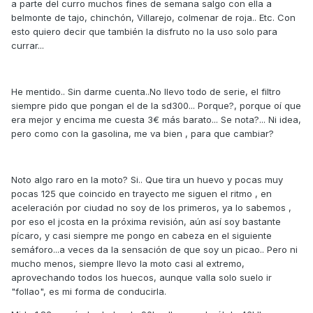
a parte del curro muchos fines de semana salgo con ella a
belmonte de tajo, chinchón, Villarejo, colmenar de roja.. Etc. Con
esto quiero decir que también la disfruto no la uso solo para
currar...
He mentido.. Sin darme cuenta..No llevo todo de serie, el filtro
siempre pido que pongan el de la sd300... Porque?, porque oí que
era mejor y encima me cuesta 3€ más barato... Se nota?... Ni idea,
pero como con la gasolina, me va bien , para que cambiar?
Noto algo raro en la moto? Si.. Que tira un huevo y pocas muy
pocas 125 que coincido en trayecto me siguen el ritmo , en
aceleración por ciudad no soy de los primeros, ya lo sabemos ,
por eso el jcosta en la próxima revisión, aún así soy bastante
pícaro, y casi siempre me pongo en cabeza en el siguiente
semáforo...a veces da la sensación de que soy un picao.. Pero ni
mucho menos, siempre llevo la moto casi al extremo,
aprovechando todos los huecos, aunque valla solo suelo ir
"follao", es mi forma de conducirla.