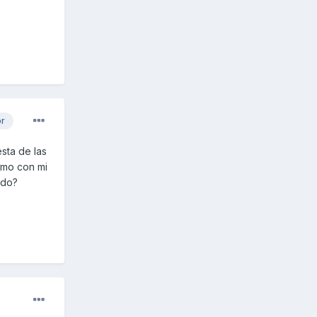
or
sta de las
smo con mi
ido?