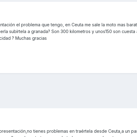
tación el problema que tengo, en Ceuta me sale la moto mas barata,
la subírtela a granada? Son 300 kilometros y unos150 son cuesta 
ocidad ? Muchas gracias
presentación,no tienes problemas en traértela desde Ceuta,a un p