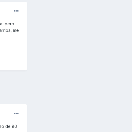
 pero.....
arriba, me
aso de 80