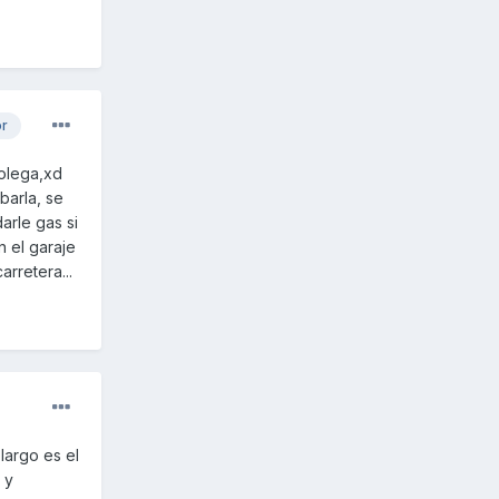
or
colega,xd
barla, se
arle gas si
n el garaje
rretera...
largo es el
 y