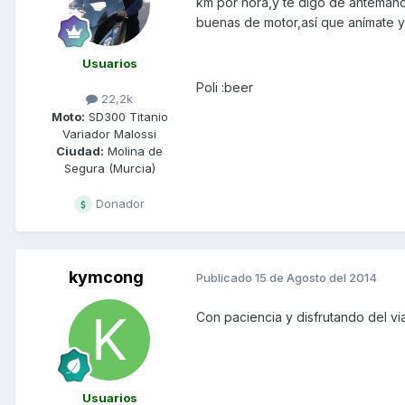
km por hora,y te digo de antemano
buenas de motor,así que anímate y s
Usuarios
Poli :beer
22,2k
Moto:
SD300 Titanio
Variador Malossi
Ciudad:
Molina de
Segura (Murcia)
Donador
kymcong
Publicado
15 de Agosto del 2014
Con paciencia y disfrutando del via
Usuarios