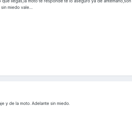
 que llegas,la moto te responde te lo aseguro ya de antemano,son
in miedo vale....
je y de la moto. Adelante sin miedo.