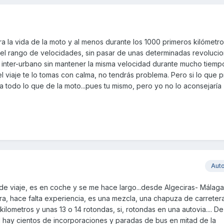
 la vida de la moto y al menos durante los 1000 primeros kilómetro
l rango de velocidades, sin pasar de unas determinadas revolucio
 inter-urbano sin mantener la misma velocidad durante mucho tiemp
l viaje te lo tomas con calma, no tendrás problema. Pero si lo que 
 a todo lo que de la moto...pues tu mismo, pero yo no lo aconsejaría
Aut
 de viaje, es en coche y se me hace largo...desde Algeciras- Málaga
tera, hace falta experiencia, es una mezcla, una chapuza de carrete
lometros y unas 13 o 14 rotondas, si, rotondas en una autovia.... De
ol hay cientos de incorporaciones y paradas de bus en mitad de la