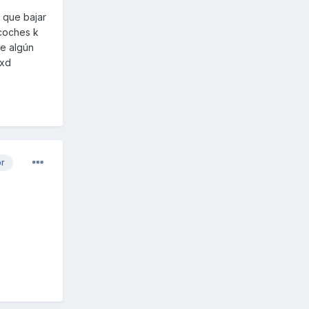
a que bajar
 coches k
e algún
 xd
or