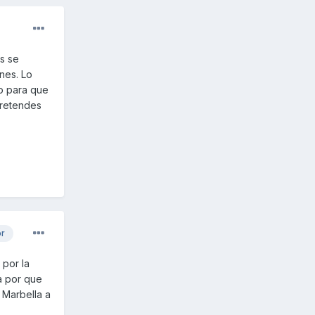
s se
nes. Lo
o para que
pretendes
or
 por la
ra por que
 Marbella a