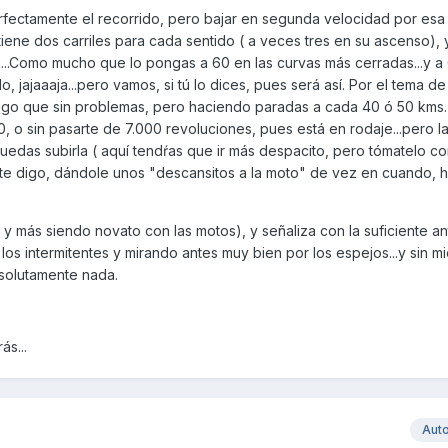
fectamente el recorrido, pero bajar en segunda velocidad por esa
ene dos carriles para cada sentido ( a veces tres en su ascenso), 
...Como mucho que lo pongas a 60 en las curvas más cerradas...y a
 jajaaaja...pero vamos, si tú lo dices, pues será así. Por el tema de 
igo que sin problemas, pero haciendo paradas a cada 40 ó 50 kms.
 o sin pasarte de 7.000 revoluciones, pues está en rodaje...pero l
edas subirla ( aquí tendŕas que ir más despacito, pero tómatelo co
a te digo, dándole unos "descansitos a la moto" de vez en cuando, 
y más siendo novato con las motos), y señaliza con la suficiente an
los intermitentes y mirando antes muy bien por los espejos...y sin m
solutamente nada.
ás...
Aut