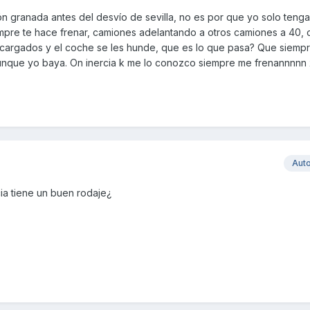
ión granada antes del desvío de sevilla, no es por que yo solo teng
mpre te hace frenar, camiones adelantando a otros camiones a 40,
cargados y el coche se les hunde, que es lo que pasa? Que siempr
aunque yo baya. On inercia k me lo conozco siempre me frenannnnn
Aut
ncia tiene un buen rodaje¿