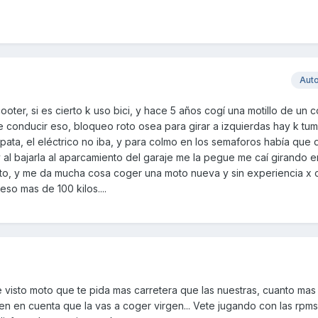
Aut
cooter, si es cierto k uso bici, y hace 5 años cogí una motillo de un 
 conducir eso, bloqueo roto osea para girar a izquierdas hay k tum
 pata, el eléctrico no iba, y para colmo en los semaforos había que d
 al bajarla al aparcamiento del garaje me la pegue me caí girando e
o, y me da mucha cosa coger una moto nueva y sin experiencia x ca
so mas de 100 kilos....
visto moto que te pida mas carretera que las nuestras, cuanto mas 
ten en cuenta que la vas a coger virgen... Vete jugando con las rpms