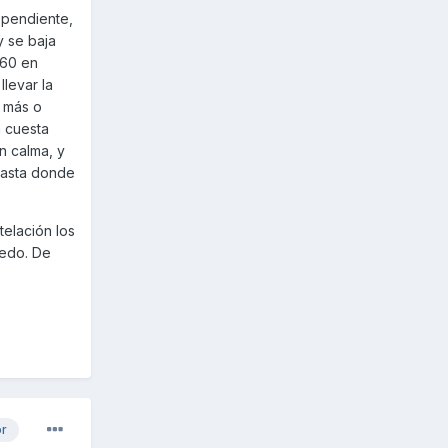
 pendiente,
y se baja
 60 en
llevar la
 más o
a cuesta
n calma, y
hasta donde
telación los
iedo. De
or