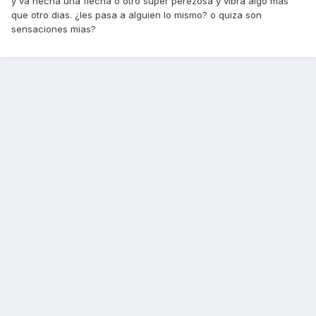
y va hecha una flecha o otro super perezosa y vibra algo mas
que otro dias. ¿les pasa a alguien lo mismo? o quiza son
sensaciones mias?