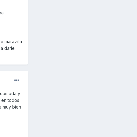
na
e maravilla
 a darle
y cómoda y
y en todos
ta muy bien