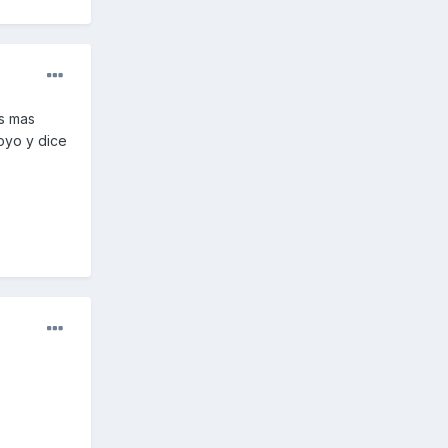
es mas
oyo y dice