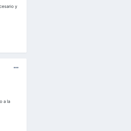
cesario y
o a la