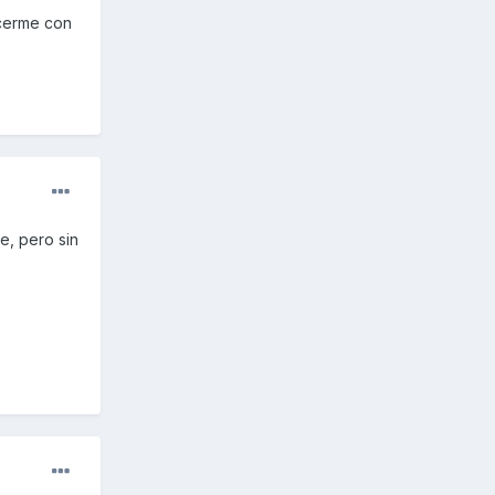
acerme con
e, pero sin