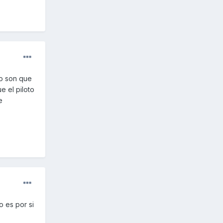
ro son que
e el piloto
e
o es por si