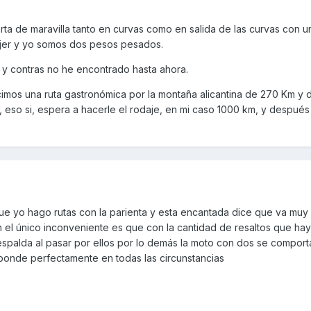
ta de maravilla tanto en curvas como en salida de las curvas con u
jer y yo somos dos pesos pesados.
ta y contras no he encontrado hasta ahora.
imos una ruta gastronómica por la montaña alicantina de 270 Km y d
, eso si, espera a hacerle el rodaje, en mi caso 1000 km, y después
e yo hago rutas con la parienta y esta encantada dice que va mu
n el único inconveniente es que con la cantidad de resaltos que ha
a espalda al pasar por ellos por lo demás la moto con dos se compor
ponde perfectamente en todas las circunstancias