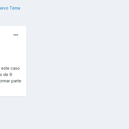
nuevo Tema
 este caso
és de 9
formar parte