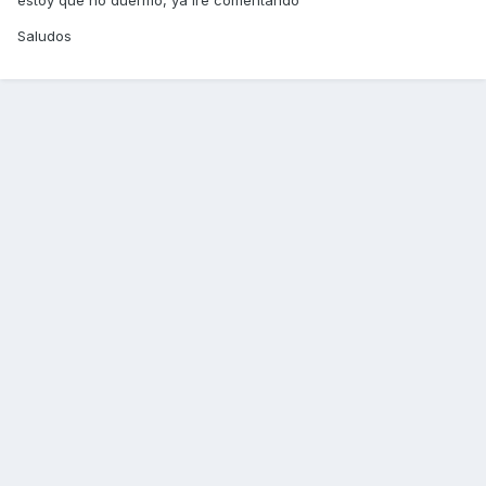
estoy que no duermo, ya ire comentando
Saludos