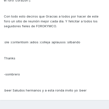
el foro :corazon ).
Con todo esto deciros que Gracias a todos por hacer de este
foro un sitio de reunión mejor cada día. Y felicitar a todos los
seguidores fieles de FOROKYMCO.
:ole :contentisim :adios :colleja :aplausos :silbando
Thanks
-sombrero
:beer Saludos hermanos y a esta ronda invito yo :beer