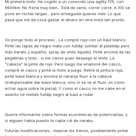
Mi primera moto. He cogido a un conocido una agility 125, con
9600km. No frena muy bien... Está de serie, correr corre. A 100 se
pone en rectas largas... pero enseguida quieres más. Lo que
pasa que me da cosa gastar el dinero en otra moto tan pronto.
Os pongo todo el proceso... La compré roja con un baúl blanco.
Pinté las tapas de negro mate con fulldip (similar al plastidip pero
más barato y español, spray de vinilo líquido). Pinté encima de las
pegatinas y todo... si me canso pues despego el vinilo. La
"cabeza" la pinté de rojo. Pero luego me enamoré del casco,
compré el casco y pinté la moto a juego. Retiré la pintura roja,
pinté base blanca y encima el naranja fluor a la cabeza
(indispensable dar base blanca, sino ni se ve el fluor, es como
echar agua sobre la pieza). Y como el casco no me cabe en el
asiento he metido fulldip negro al baúl a rodar.
Quería informarme sobre formas económicas de potenciarlas, y
si alguien había puesto la cajita cdi de naraku.
Futuras modificaciones... mejorar los frenos, posiblemente pintar