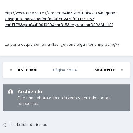
http://www.amazon.es/Osram-64185NR5-Hal%C3%B3gena-
Casquillo-Individual/dp/B00PYPVJ7E/ref=sr_1_5?
ie=UTF8&qid=1441001090&sr=8-5&keywords=OSRAM+HS1
La pena esque son amarillas, ¿o tiene algun tono mpracing??
ANTERIOR
Página 2 de 4
SIGUIENTE
Archivado
Este tema ahora está archivado y cerrado a otras
respuestas.
Ir a la lista de temas