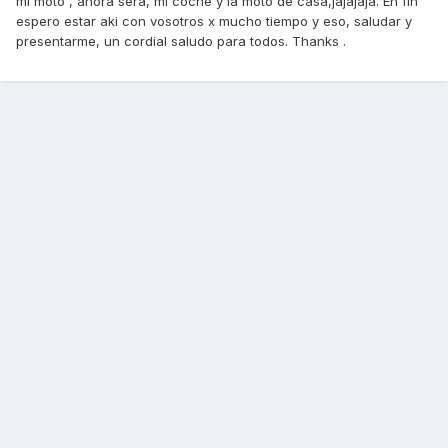
mi moto , ahora sera, mi coche y la moto de casa,jajajaja. En fin
espero estar aki con vosotros x mucho tiempo y eso, saludar y
presentarme, un cordial saludo para todos. Thanks .