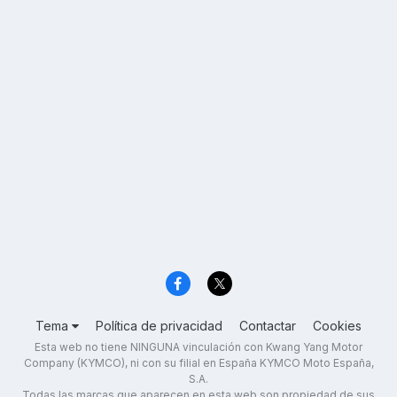
Tema
Política de privacidad
Contactar
Cookies
Esta web no tiene NINGUNA vinculación con Kwang Yang Motor
Company (KYMCO), ni con su filial en España KYMCO Moto España,
S.A.
Todas las marcas que aparecen en esta web son propiedad de sus