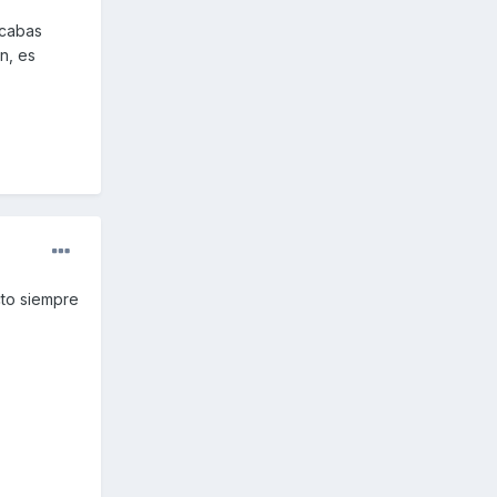
acabas
n, es
cto siempre