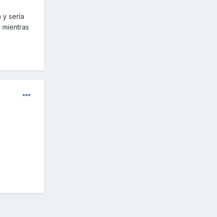
 y sería
, mientras