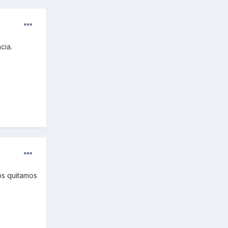
cia.
os quitamos