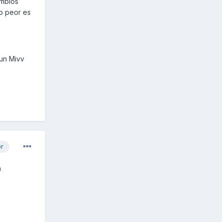
ambios
lo peor es
 un Mivv
or
a