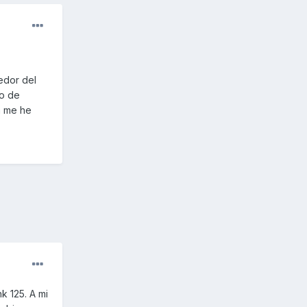
edor del
bo de
a me he
k 125. A mi