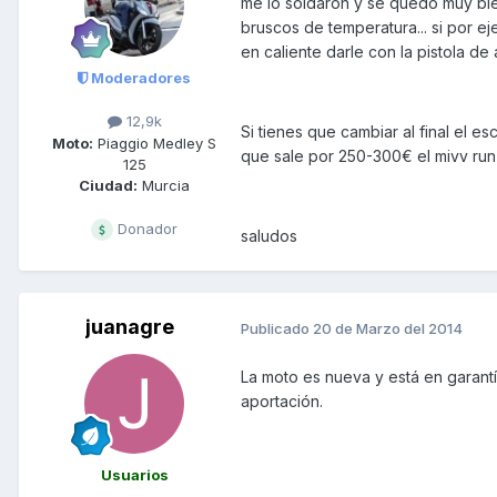
me lo soldaron y se quedó muy bie
bruscos de temperatura... si por e
en caliente darle con la pistola de
Moderadores
12,9k
Si tienes que cambiar al final el e
Moto:
Piaggio Medley S
que sale por 250-300€ el mivv run
125
Ciudad:
Murcia
Donador
saludos
juanagre
Publicado
20 de Marzo del 2014
La moto es nueva y está en garantí
aportación.
Usuarios