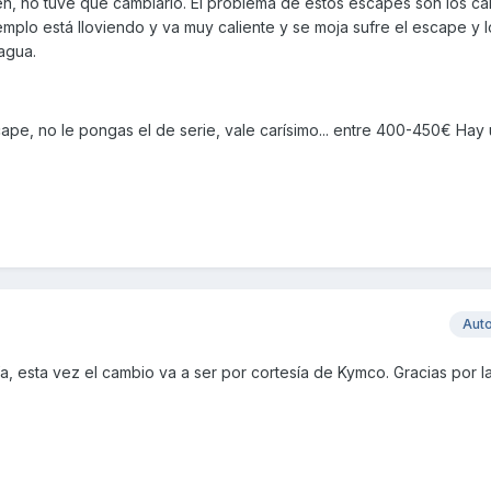
n, no tuve que cambiarlo. El problema de estos escapes son los c
jemplo está lloviendo y va muy caliente y se moja sufre el escape y 
 agua.
scape, no le pongas el de serie, vale carísimo... entre 400-450€ Hay
Aut
a, esta vez el cambio va a ser por cortesía de Kymco. Gracias por l