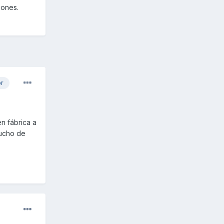
iones.
or
n fábrica a
mucho de