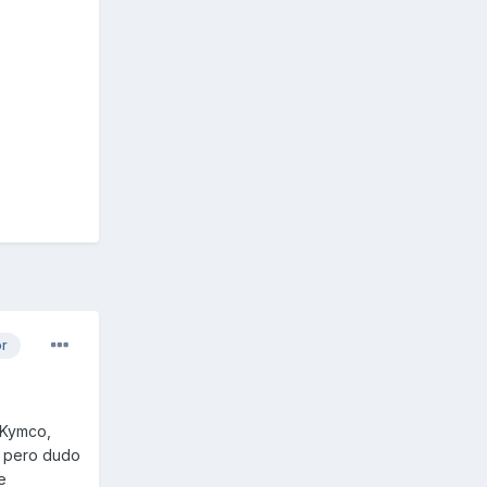
or
 Kymco,
, pero dudo
e