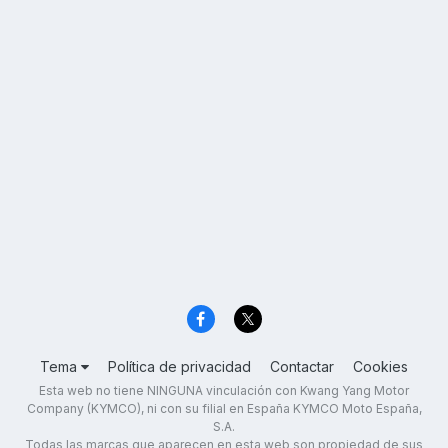
Tema
Política de privacidad
Contactar
Cookies
Esta web no tiene NINGUNA vinculación con Kwang Yang Motor
Company (KYMCO), ni con su filial en España KYMCO Moto España,
S.A.
Todas las marcas que aparecen en esta web son propiedad de sus