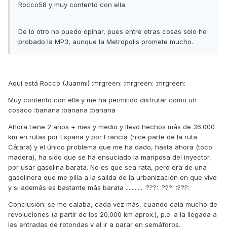
Rocco58 y muy contento con ella.
De lo otro no puedo opinar, pues entre otras cosas solo he
probado la MP3, aunque la Metropolis promete mucho.
Aquí está Rocco (Juanmi) :mrgreen: :mrgreen: :mrgreen:
Muy contento con ella y me ha permitido disfrutar como un
cosaco :banana :banana :banana
Ahora tiene 2 años + mes y medio y llevo hechos más de 36.000
km en rutas por España y por Francia (hice parte de la ruta
Cátara) y el único problema que me ha dado, hasta ahora (toco
madera), ha sido que se ha ensuciado la mariposa del inyector,
por usar gasolina barata. No es que sea rata, pero era de una
gasolinera que me pilla a la salida de la urbanización en que vivo
y si además es bastante más barata ........... :???: :???: :???:
Conclusión: se me calaba, cada vez más, cuando caía mucho de
revoluciones (a partir de los 20.000 km aprox.), p.e. a la llegada a
las entradas de rotondas y al ir a parar en semáforos.