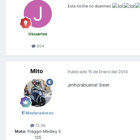
Esta noche no duermes
Usuarios
854
Mito
Publicado
15 de Enero del 2014
¡enhorabuena! :beer
Moderadores
12,9k
Moto:
Piaggio Medley S
125