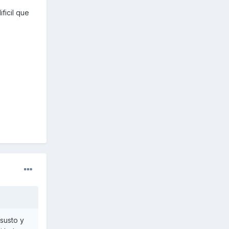
ficil que
susto y