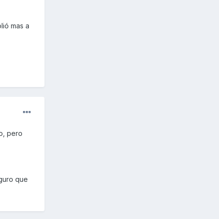
lió mas a
o, pero
eguro que