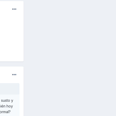
 susto y
bién hoy
ormal?