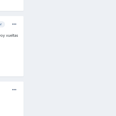
or
Doy vueltas