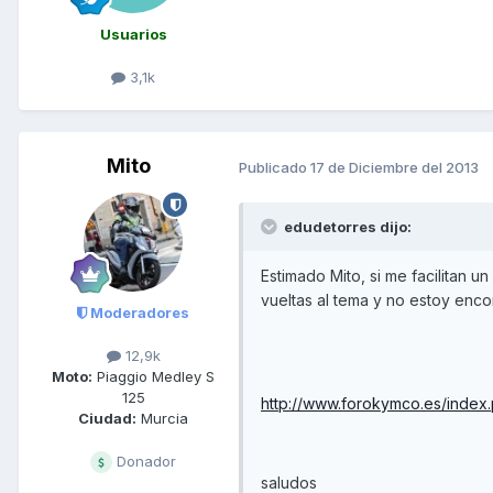
Usuarios
3,1k
Mito
Publicado
17 de Diciembre del 2013
edudetorres dijo:
Estimado Mito, si me facilitan u
vueltas al tema y no estoy enc
Moderadores
12,9k
Moto:
Piaggio Medley S
125
http://www.forokymco.es/index
Ciudad:
Murcia
Donador
saludos