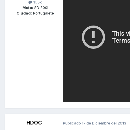
11,5k
Moto:
SD 300I
Ciudad:
Portugalete
HDOC
Publicado
17 de Diciembre del 2013