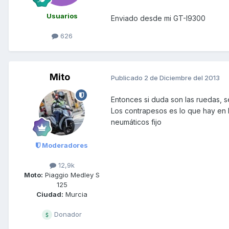
Usuarios
Enviado desde mi GT-I9300
626
Mito
Publicado
2 de Diciembre del 2013
Entonces si duda son las ruedas, 
Los contrapesos es lo que hay en l
neumáticos fijo
Moderadores
12,9k
Moto:
Piaggio Medley S
125
Ciudad:
Murcia
Donador