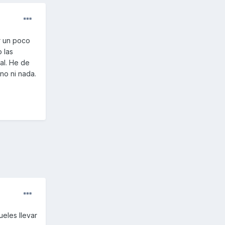
r un poco
 las
al. He de
no ni nada.
ueles llevar