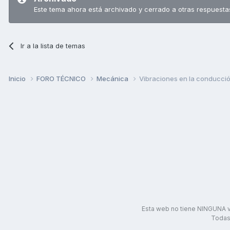
Este tema ahora está archivado y cerrado a otras respuesta
Ir a la lista de temas
Inicio
FORO TÉCNICO
Mecánica
Vibraciones en la conducció
Esta web no tiene NINGUNA v
Todas