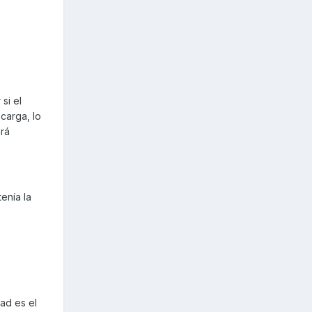
si el
carga, lo
ará
enía la
dad es el