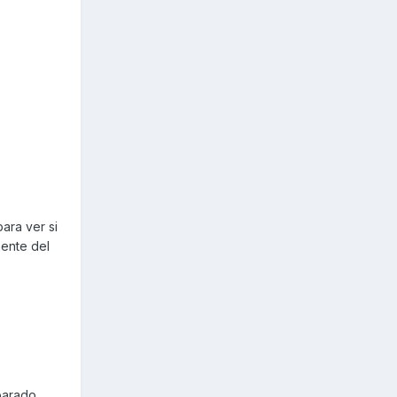
ara ver si
nente del
parado,