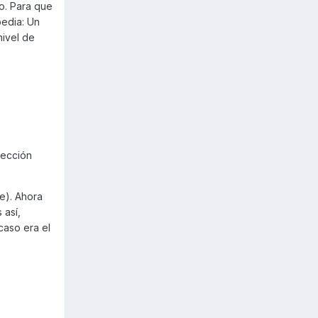
to. Para que
pedia: Un
nivel de
fección
e). Ahora
 así,
caso era el