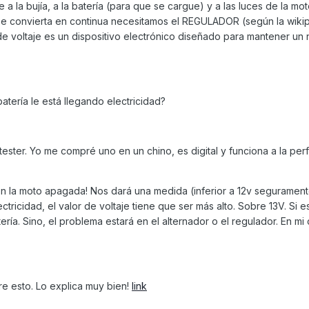
te a la bujía, a la batería (para que se cargue) y a las luces de la mo
r se convierta en continua necesitamos el REGULADOR (según la wiki
e voltaje es un dispositivo electrónico diseñado para mantener un 
atería le está llegando electricidad?
ster. Yo me compré uno en un chino, es digital y funciona a la per
on la moto apagada! Nos dará una medida (inferior a 12v segurament
tricidad, el valor de voltaje tiene que ser más alto. Sobre 13V. Si es
ería. Sino, el problema estará en el alternador o el regulador. En mi 
re esto. Lo explica muy bien!
link