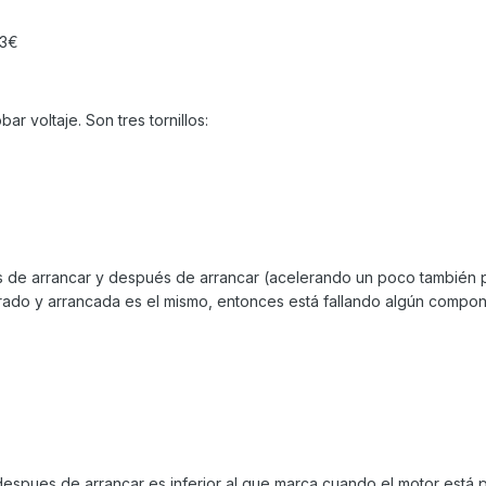
43€
r voltaje. Son tres tornillos:
es de arrancar y después de arrancar (acelerando un poco también p
 parado y arrancada es el mismo, entonces está fallando algún compo
a despues de arrancar es inferior al que marca cuando el motor está 