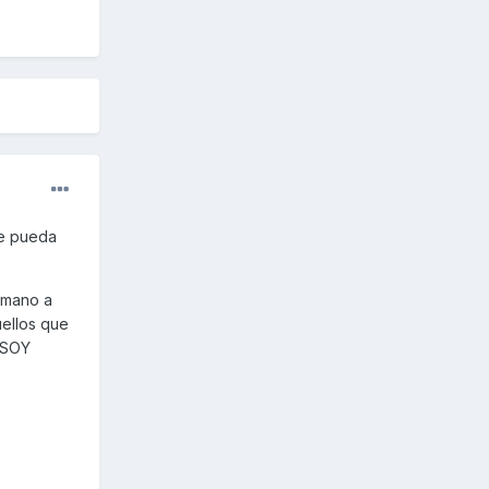
le pueda
 mano a
uellos que
 SOY