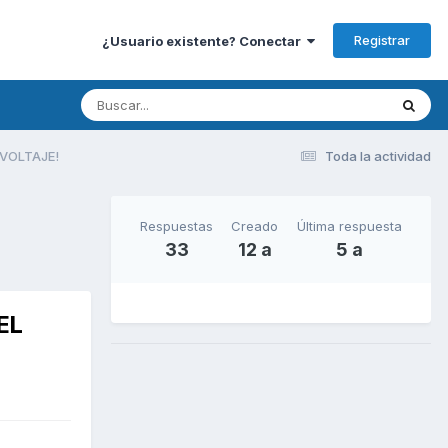
Registrar
¿Usuario existente? Conectar
 VOLTAJE!
Toda la actividad
Respuestas
Creado
Última respuesta
33
12 a
5 a
EL