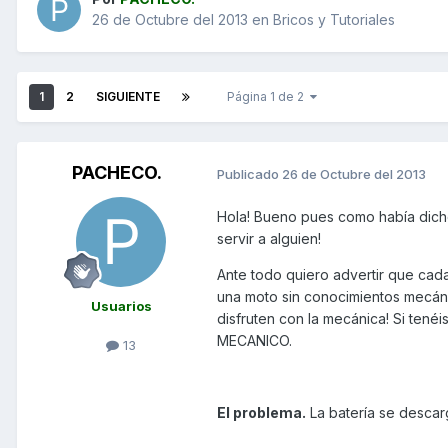
26 de Octubre del 2013
en
Bricos y Tutoriales
1
2
SIGUIENTE
Página 1 de 2
PACHECO.
Publicado
26 de Octubre del 2013
Hola! Bueno pues como había dicho
servir a alguien!
Ante todo quiero advertir que ca
una moto sin conocimientos mecáni
Usuarios
disfruten con la mecánica! Si ten
MECANICO.
13
El problema.
La batería se descarg