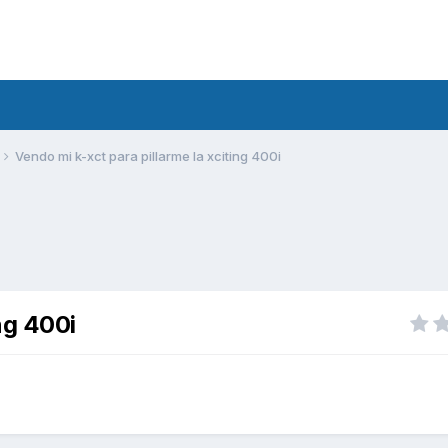
Vendo mi k-xct para pillarme la xciting 400i
ng 400i