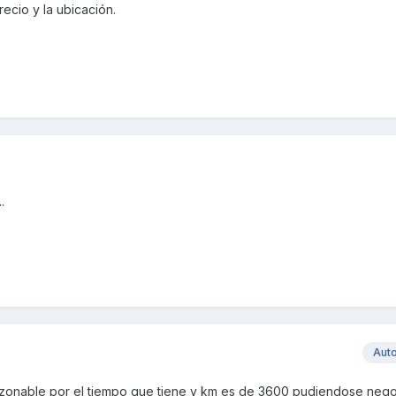
ecio y la ubicación.
.
Aut
zonable por el tiempo que tiene y km es de 3600 pudiendose negoc