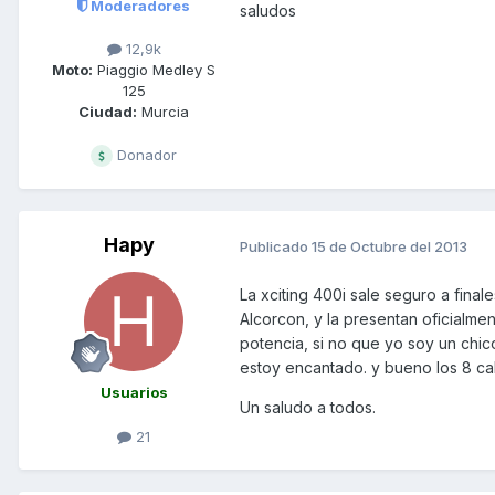
Moderadores
saludos
12,9k
Moto:
Piaggio Medley S
125
Ciudad:
Murcia
Donador
Hapy
Publicado
15 de Octubre del 2013
La xciting 400i sale seguro a fina
Alcorcon, y la presentan oficialme
potencia, si no que yo soy un chi
estoy encantado. y bueno los 8 ca
Usuarios
Un saludo a todos.
21