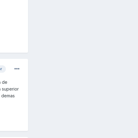
or
n de
a superior
o demas