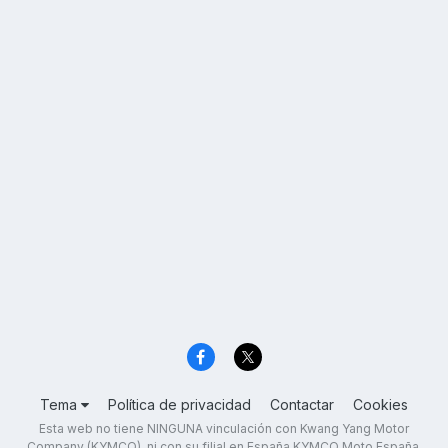
Tema
Política de privacidad
Contactar
Cookies
Esta web no tiene NINGUNA vinculación con Kwang Yang Motor
Company (KYMCO), ni con su filial en España KYMCO Moto España,