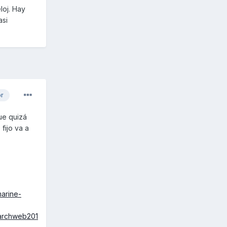
loj. Hay
asi
or
ue quizá
fijo va a
arine-
archweb201