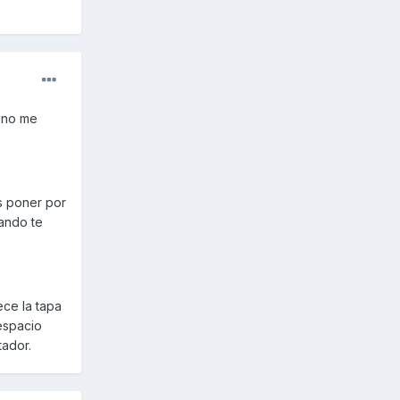
s no me
s poner por
uando te
ce la tapa
 espacio
tador.