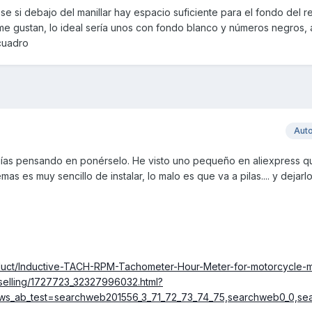
e si debajo del manillar hay espacio suficiente para el fondo del re
e gustan, lo ideal sería unos con fondo blanco y números negros, 
 cuadro
Aut
o días pensando en ponérselo. He visto uno pequeño en aliexpress q
s es muy sencillo de instalar, lo malo es que va a pilas.... y dejarlo 
roduct/Inductive-TACH-RPM-Tachometer-Hour-Meter-for-motorcycle-m
selling/1727723_32327996032.html?
ws_ab_test=searchweb201556_3_71_72_73_74_75,searchweb0_0,se