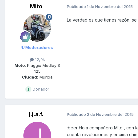
Mito
Publicado
1 de Noviembre del 2015
La verdad es que tienes razón, se
Moderadores
12,9k
Moto:
Piaggio Medley S
125
Ciudad:
Murcia
Donador
j.j.a.f.
Publicado
2 de Noviembre del 2015
:beer Hola compañero Mito , con la
cuenta revoluciones y encima chino