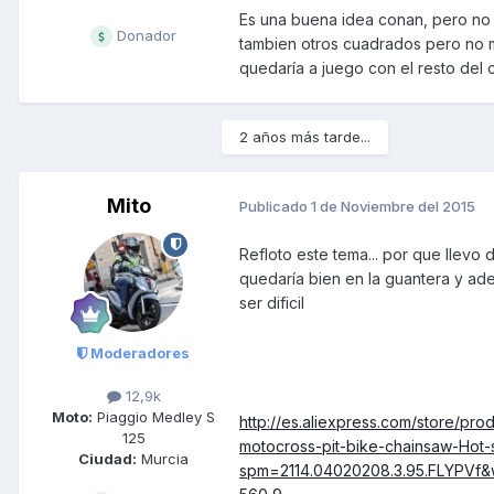
Es una buena idea conan, pero no s
Donador
tambien otros cuadrados pero no m
quedaría a juego con el resto del
2 años más tarde...
Mito
Publicado
1 de Noviembre del 2015
Refloto este tema... por que llev
quedaría bien en la guantera y adema
ser dificil
Moderadores
12,9k
Moto:
Piaggio Medley S
http://es.aliexpress.com/store/p
125
motocross-pit-bike-chainsaw-Hot-
Ciudad:
Murcia
spm=2114.04020208.3.95.FLYPVf&