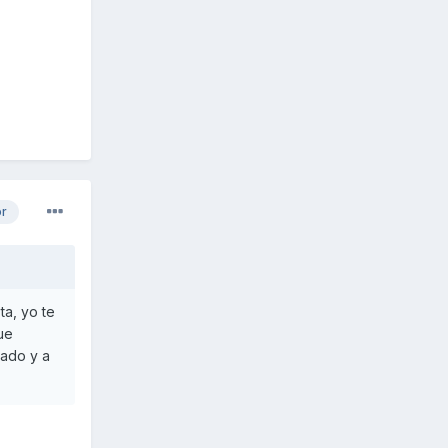
or
ta, yo te
ue
lado y a