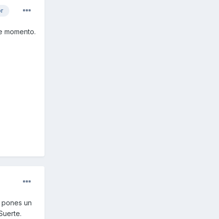
or
de momento.
e pones un
Suerte.