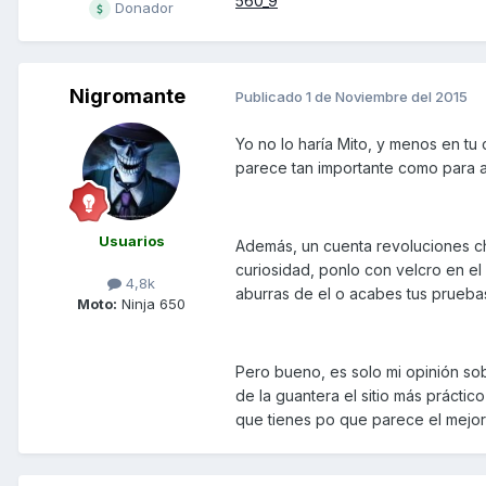
560_9
Donador
Nigromante
Publicado
1 de Noviembre del 2015
Yo no lo haría Mito, y menos en t
parece tan importante como para ag
Usuarios
Además, un cuenta revoluciones ch
curiosidad, ponlo con velcro en el
4,8k
aburras de el o acabes tus prueba
Moto:
Ninja 650
Pero bueno, es solo mi opinión so
de la guantera el sitio más práctic
que tienes po que parece el mejor 