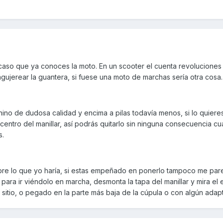
u caso que ya conoces la moto. En un scooter el cuenta revolucione
ujerear la guantera, si fuese una moto de marchas sería otra cosa.
ino de dudosa calidad y encima a pilas todavía menos, si lo quiere
 centro del manillar, así podrás quitarlo sin ninguna consecuencia c
s.
bre lo que yo haría, si estas empeñado en ponerlo tampoco me pare
o para ir viéndolo en marcha, desmonta la tapa del manillar y mira el
sitio, o pegado en la parte más baja de la cúpula o con algún adap