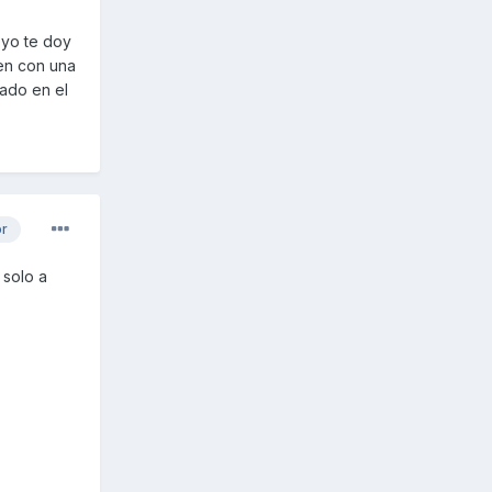
 yo te doy
nen con una
gado en el
or
 solo a