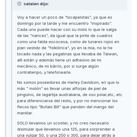
catalan dijo:
Voy a hacer un poco de "tocapelotas", ya que es
domingo por la tarde y me encuentro "inspirado".
Cada uno puede hacer con su moto lo que le salga
de las "narices", da igual que la pinte de cuadros
como una falda escocesa, como de lunares rojos en
plan vestido de "folklórica", yo en la mia, no le he
tocado nada y las pegatinas que llevaba de Taiwan,
allí están y además tiene un adhesivo de mi
mecánico, de mi bárrio, por si surge algún
contratienpo, y telefonearle.
No somos poseedores de Harley Davidson, en que lo
más " molón" es llevar unas alforjas de piel de
pingüino, de lagartija australiana, de oso polar,etc, etc
para diferenciarse del resto, y por no mencionar los
flecos tipo "Bufalo Bill" que penden del mango del
manillar.
SOLO llevamos un scooter, y no creo necesario
disimular que llevamos una 125, para sorprender a
una vulgar 50, o una 250 o 300, para dejar atrás a