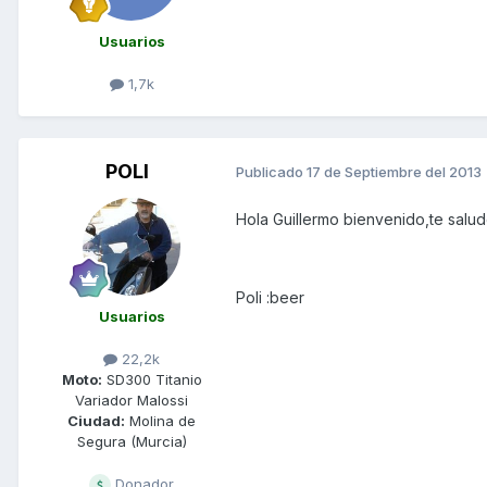
Usuarios
1,7k
POLI
Publicado
17 de Septiembre del 2013
Hola Guillermo bienvenido,te salu
Poli :beer
Usuarios
22,2k
Moto:
SD300 Titanio
Variador Malossi
Ciudad:
Molina de
Segura (Murcia)
Donador