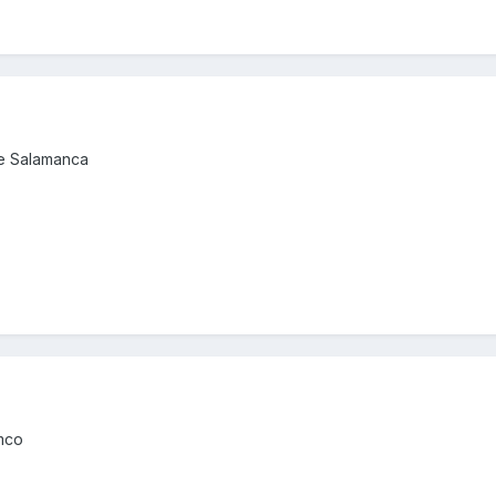
de Salamanca
ymco