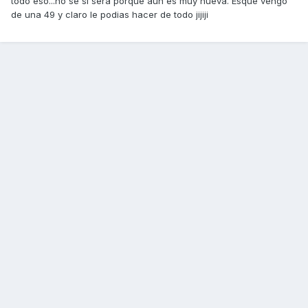
todo eso...no se si será porque aún es muy nueva. Esque vengo
de una 49 y claro le podias hacer de todo jijiji