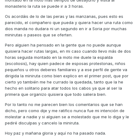
monasterio la ruta se puede ir a 3 horas.
Os acordáis de lo de las peras y las manzanas, pues esto es
parecido, el compañero que pueda y quiera hacer una ruta como
dios manda no dudara ni un segundo en ir a Soria por muchas
minirutas o paseos que se oferten.
Pero alguien ha pensado en la gente que no puede aunque
quisiera hacer rutas largas, en mi caso cuando llevo más de dos
horas seguida montado en la moto me duele la espalda
(escoliosis), hay quien padece de esposas protestonas, niños
pequeños u otros deberes familiares y a ese perfil de gente va
dirigida la miniruta como bien explico en el primer post, que por
cierto yo también me he currado la quedada, tanto que la he
hecho en solitario para atar todos los cabos ya que al ser la
primera que organizo quisiera que todo saliera bien.
Por lo tanto no me parecen bien los comentarios que se han
dicho, pero como dije y me ratifico nunca fue mi intención de
molestar a nadie y si alguien se a molestado que me lo diga y le
pediré disculpas y cancelo la miniruta.
Hoy paz y mañana gloria y aquí no ha pasado nada.