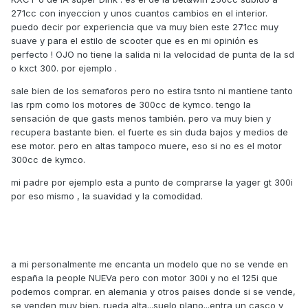
271cc con inyeccion y unos cuantos cambios en el interior.
puedo decir por experiencia que va muy bien este 271cc muy
suave y para el estilo de scooter que es en mi opinión es
perfecto ! OJO no tiene la salida ni la velocidad de punta de la sd
o kxct 300. por ejemplo .
sale bien de los semaforos pero no estira tsnto ni mantiene tanto
las rpm como los motores de 300cc de kymco. tengo la
sensación de que gasts menos también. pero va muy bien y
recupera bastante bien. el fuerte es sin duda bajos y medios de
ese motor. pero en altas tampoco muere, eso si no es el motor
300cc de kymco.
mi padre por ejemplo esta a punto de comprarse la yager gt 300i
por eso mismo , la suavidad y la comodidad.
a mi personalmente me encanta un modelo que no se vende en
españa la people NUEVa pero con motor 300i y no el 125i que
podemos comprar. en alemania y otros paises donde si se vende,
se venden muy bien. rueda alta...suelo plano...entra un casco y