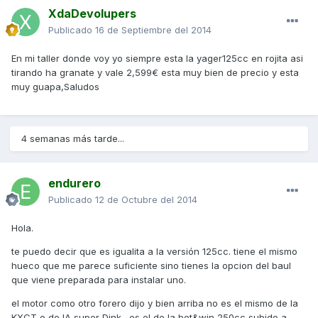
XdaDevolupers
Publicado
16 de Septiembre del 2014
En mi taller donde voy yo siempre esta la yager125cc en rojita asi
tirando ha granate y vale 2,599€ esta muy bien de precio y esta
muy guapa,Saludos
4 semanas más tarde...
endurero
Publicado
12 de Octubre del 2014
Hola.
te puedo decir que es igualita a la versión 125cc. tiene el mismo
hueco que me parece suficiente sino tienes la opcion del baul
que viene preparada para instalar uno.
el motor como otro forero dijo y bien arriba no es el mismo de la
KXCT o de lA super Dink . es el de la bet&win 250cc subido a