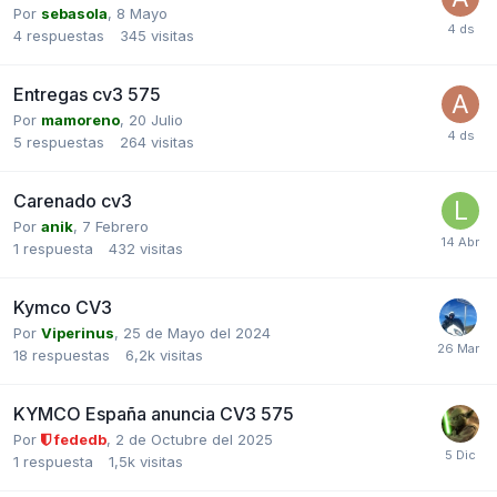
Por
sebasola
,
8 Mayo
4
respuestas
345
visitas
Entregas cv3 575
Por
mamoreno
,
20 Julio
5
respuestas
264
visitas
Carenado cv3
Por
anik
,
7 Febrero
1
respuesta
432
visitas
Kymco CV3
Por
Viperinus
,
25 de Mayo del 2024
18
respuestas
6,2k
visitas
KYMCO España anuncia CV3 575
Por
fededb
,
2 de Octubre del 2025
1
respuesta
1,5k
visitas