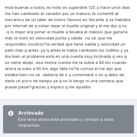
Hola buenas a todos..mi moto es superdink 125..y hace unos días
me han cambiado el variador por un malossi..le comenté al
mecánico de un taller de motos famoso en Alicante q se hablaba
por internet de q solían dejar el muelle original y el me dijo q no
..q lo mejor era poner el muelle q llevaba el malossi que ganaría
más la moto en velocidad punta y salida ..no sé..que me
respondéis vosotros?la verdad que tiene salida y velocidad un
pelin más q antes..ya q antes le había cambiado los rodillos y ya
iba bien..el problema está en una cuesta muy inclinada q veo q
se viene abajo ..esa misma cuesta me la subía a 80 km cuando
ahora la subo a 60 km..algo falla no?la correa el me dijo que
estaba bien..no se ..debería de ir y comentarle o es q debo de
darle un poco de tiempo ya q no lo tengo ni una semana..que
puede pasar?gracias y espero q me ayudéis
Archivado
Este tema ahora está archivado y cerrado a otras
respuestas.