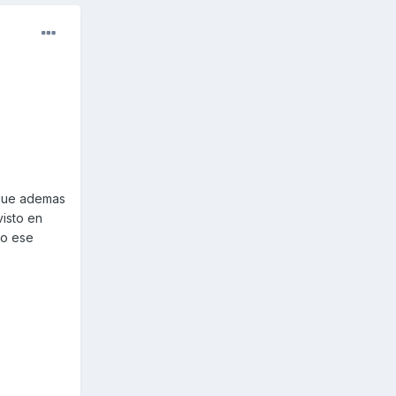
(que ademas
isto en
to ese