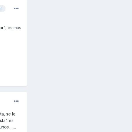
or
ar", es mas
a, se le
sta" es
s........