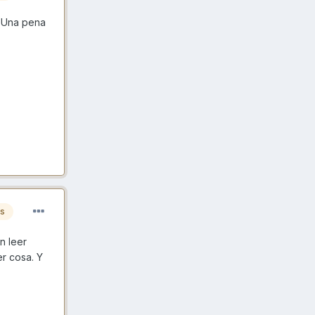
. Una pena
es
n leer
er cosa. Y