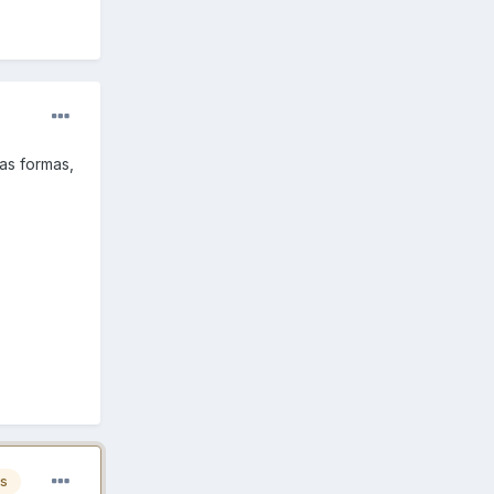
as formas,
es