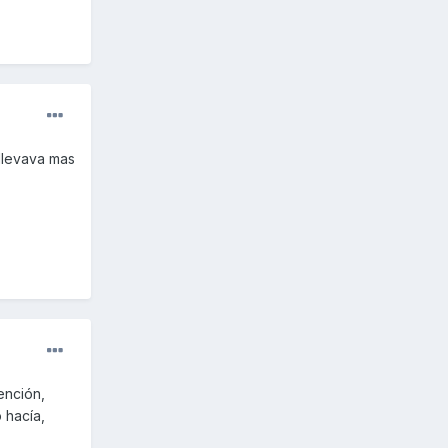
 llevava mas
ención,
 hacía,