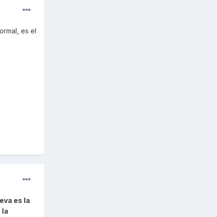
ormal, es el
eva es la
 la