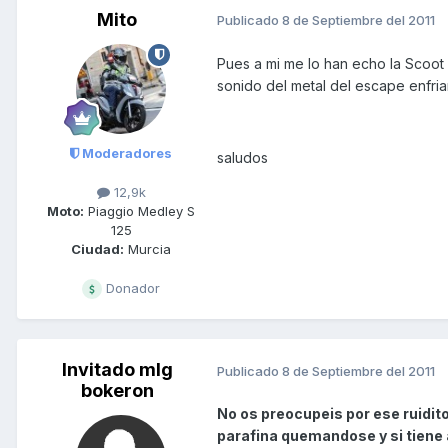
Mito
Publicado
8 de Septiembre del 2011
Pues a mi me lo han echo la Scoot 
sonido del metal del escape enfria
Moderadores
saludos
12,9k
Moto:
Piaggio Medley S
125
Ciudad:
Murcia
Donador
Invitado mlg
Publicado
8 de Septiembre del 2011
bokeron
No os preocupeis por ese ruidit
parafina quemandose y si tiene