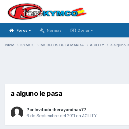
Foros
Normas
Donar
Inicio
KYMCO
MODELOS DE LA MARCA
AGILITY
a alguno l
a alguno le pasa
Por Invitado therayandnas77
6 de Septiembre del 2011
en
AGILITY