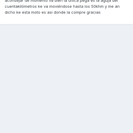
aconsejar de momento va bien la única pega es la aguja del
cuentakilómetros ke va moviéndose hasta los 50khm y me an
dicho ke esta moto es asi donde la compre gracias