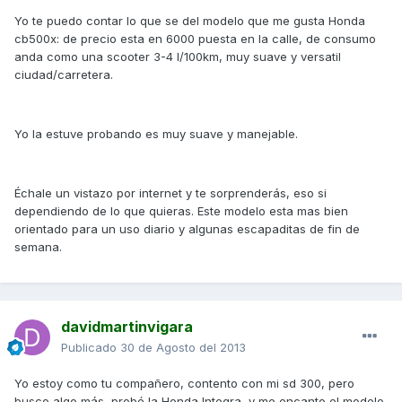
Yo te puedo contar lo que se del modelo que me gusta Honda
cb500x: de precio esta en 6000 puesta en la calle, de consumo
anda como una scooter 3-4 l/100km, muy suave y versatil
ciudad/carretera.
Yo la estuve probando es muy suave y manejable.
Échale un vistazo por internet y te sorprenderás, eso si
dependiendo de lo que quieras. Este modelo esta mas bien
orientado para un uso diario y algunas escapaditas de fin de
semana.
davidmartinvigara
Publicado
30 de Agosto del 2013
Yo estoy como tu compañero, contento con mi sd 300, pero
busco algo más, probé la Honda Integra, y me encanto el modelo,