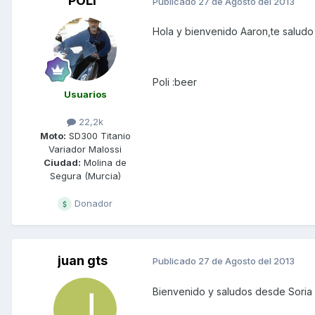
POLI
Publicado
27 de Agosto del 2013
Hola y bienvenido Aaron,te saludo
Poli :beer
Usuarios
22,2k
Moto:
SD300 Titanio
Variador Malossi
Ciudad:
Molina de
Segura (Murcia)
Donador
juan gts
Publicado
27 de Agosto del 2013
Bienvenido y saludos desde Soria