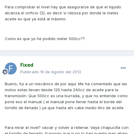
Para comprobar el nivel hay que asegurarse de que el liquido
alcanza el orificio (2), es decir si rebosa por donde le metes
aceite es que ya está al máximo.
Como es que yo he podido meter 500cc??
Fixed
Publicado
19 de Agosto del 2013
Bueno, fui a un mecánico de por aquí. Me ha comentado que las
motos estas llevan desde 120 hasta 240cc de aceite para la
transmisión. Que 500cc es una burrada, y que no entiende como
pone eso el manual ( el manual pone llenar hasta el borde del
tornillo de llenado ) ya que hasta ahí cabe medio litro de aceite.
Para mirar el nivel? vaciar y volver a rellenar. Vaya chapucilla con
el tornillo de llenado. Supongo que si no lo han puesto mas abajo