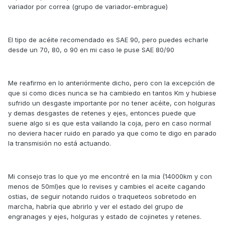
variador por correa (grupo de variador-embrague)
El tipo de acéite recomendado es SAE 90, pero puedes echarle
desde un 70, 80, o 90 en mi caso le puse SAE 80/90
Me reafirmo en lo anteriórmente dicho, pero con la excepción de
que si como dices nunca se ha cambiedo en tantos Km y hubiese
sufrido un desgaste importante por no tener acéite, con holguras
y demas desgastes de retenes y ejes, entonces puede que
suene algo si es que esta vailando la coja, pero en caso normal
no deviera hacer ruido en parado ya que como te digo en parado
la transmisión no está actuando.
Mi consejo tras lo que yo me encontré en la mia (14000km y con
menos de 50ml)es que lo revises y cambies el aceite cagando
ostias, de seguir notando ruidos o traqueteos sobretodo en
marcha, habría que abrirlo y ver el estado del grupo de
engranages y ejes, holguras y estado de cojinetes y retenes.